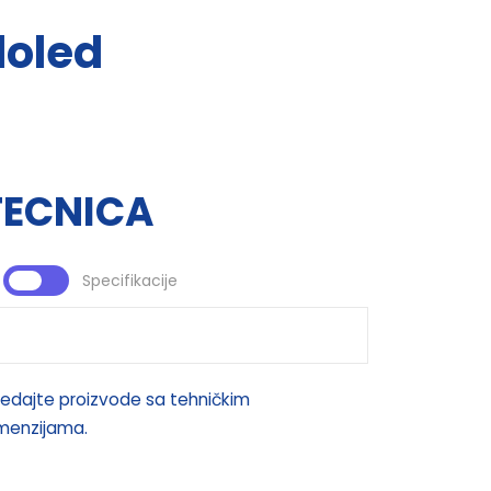
doled
TECNICA
Specifikacije
edajte proizvode sa tehničkim
imenzijama.