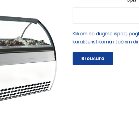
Opis
Klikom na dugme ispod, pogl
karakteristikama i tačnim d
Broušura