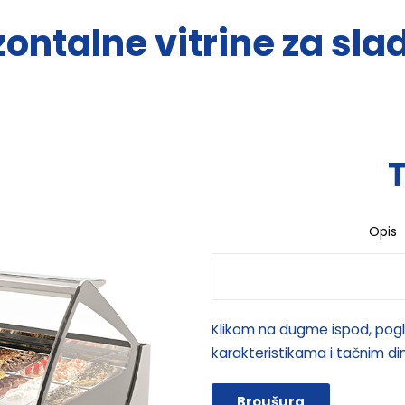
zontalne vitrine za sla
Opis
Klikom na dugme ispod, pogl
karakteristikama i tačnim d
Broušura