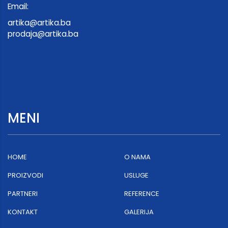
Email:
artika@artika.ba
prodaja@artika.ba
MENI
HOME
O NAMA
PROIZVODI
USLUGE
PARTNERI
REFERENCE
KONTAKT
GALERIJA