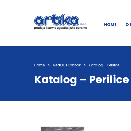
HOME
O
Home
Real3D Flipbook
Katalog – Perilice
Katalog – Perilice