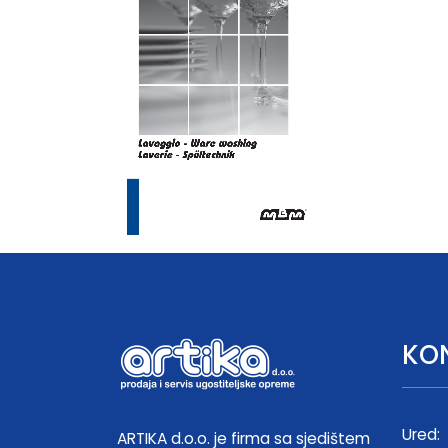
KO
Ured:
ARTIKA d.o.o. je firma sa sjedištem