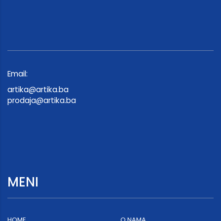
Email:
artika@artika.ba
prodaja@artika.ba
MENI
HOME
O NAMA